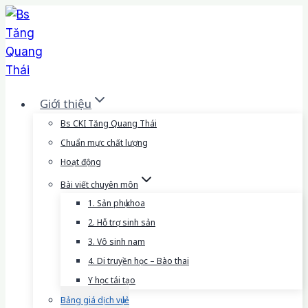
Skip
to
content
Giới thiệu
Bs CKI Tăng Quang Thái
Chuẩn mực chất lượng
Hoạt động
Bài viết chuyên môn
1. Sản phụ khoa
2. Hỗ trợ sinh sản
3. Vô sinh nam
4. Di truyền học – Bào thai
Y học tái tạo
Bảng giá dịch vụ lẻ