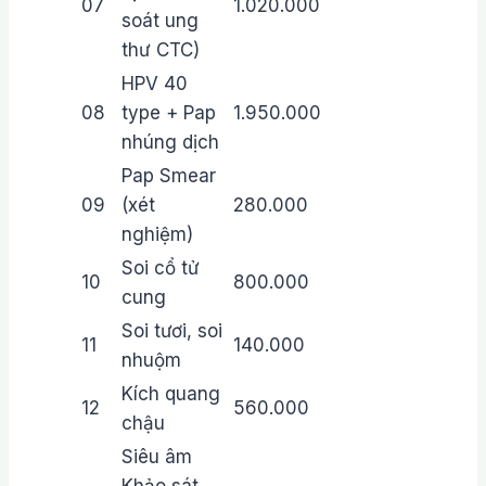
07
1.020.000
soát ung
thư CTC)
HPV 40
08
type + Pap
1.950.000
nhúng dịch
Pap Smear
09
(xét
280.000
nghiệm)
Soi cổ tử
10
800.000
cung
Soi tươi, soi
11
140.000
nhuộm
Kích quang
12
560.000
chậu
Siêu âm
Khảo sát