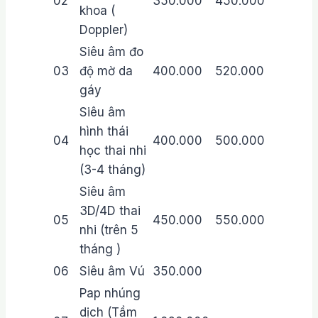
02
350.000
450.000
khoa (
Doppler)
Siêu âm đo
03
độ mờ da
400.000
520.000
gáy
Siêu âm
hình thái
04
400.000
500.000
học thai nhi
(3-4 tháng)
Siêu âm
3D/4D thai
05
450.000
550.000
nhi (trên 5
tháng )
06
Siêu âm Vú
350.000
Pap nhúng
dịch (Tầm