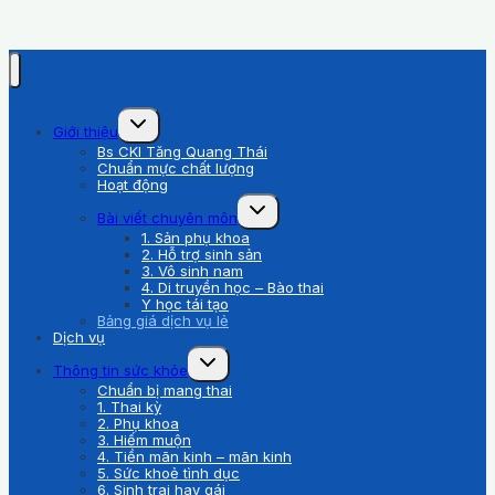
Toggle
Giới thiệu
child
Bs CKI Tăng Quang Thái
menu
Chuẩn mực chất lượng
Hoạt động
Toggle
Bài viết chuyên môn
child
1. Sản phụ khoa
menu
2. Hỗ trợ sinh sản
3. Vô sinh nam
4. Di truyền học – Bào thai
Y học tái tạo
Bảng giá dịch vụ lẻ
Dịch vụ
Toggle
Thông tin sức khỏe
child
Chuẩn bị mang thai
menu
1. Thai kỳ
2. Phụ khoa
3. Hiếm muộn
4. Tiền mãn kinh – mãn kinh
5. Sức khoẻ tình dục
6. Sinh trai hay gái