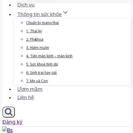
Dịch vụ
Thông tin sức khỏe
Chuẩn bị mang thai
1. Thai kỳ
2. Phụ khoa
3. Hiếm muộn
4. Tiền mãn kinh – mãn kinh
5. Sức khoẻ tình dục
6. Sinh trai hay gái
7. Mẹ và Con
Ươm mầm
Liên hệ
Đăng ký