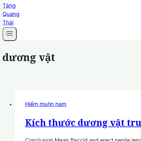
dương vật
Hiếm muộn nam
Kích thước dương vật tr
Conclusion Mean flaccid and erect penile leng