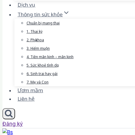
Dịch vụ
Thông tin sức khỏe
Chuẩn bị mang thai
1. Thai kỳ
2. Phụ khoa
3. Hiếm muộn
4. Tiền mãn kinh – mãn kinh
5. Sức khoẻ tình dục
6. Sinh trai hay gái
7. Mẹ và Con
Ươm mầm
Liên hệ
Đăng ký