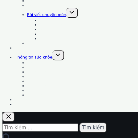
Chuẩn mực chất lượng
Hoạt động
Toggle
Bài viết chuyên môn
child
1. Sản phụ khoa
menu
2. Hỗ trợ sinh sản
3. Vô sinh nam
4. Di truyền học – Bào thai
Y học tái tạo
Bảng giá dịch vụ lẻ
Dịch vụ
Toggle
Thông tin sức khỏe
child
Chuẩn bị mang thai
menu
1. Thai kỳ
2. Phụ khoa
3. Hiếm muộn
4. Tiền mãn kinh – mãn kinh
5. Sức khoẻ tình dục
6. Sinh trai hay gái
7. Mẹ và Con
Ươm mầm
Liên hệ
Tìm
kiếm