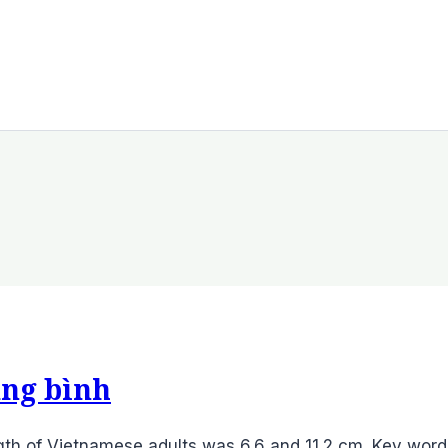
ung bình
th of Vietnamese adults was 6.6 and 11.2 cm. Key words: