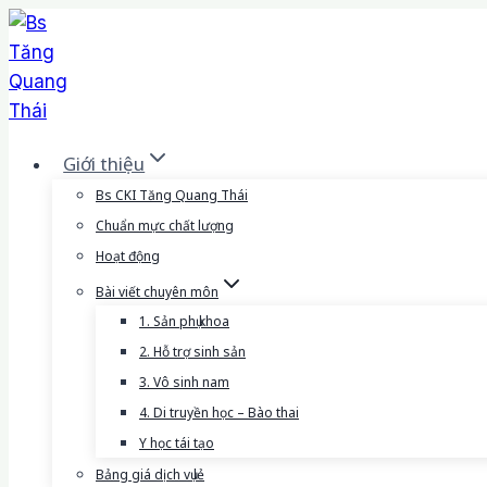
Skip
to
content
Giới thiệu
Bs CKI Tăng Quang Thái
Chuẩn mực chất lượng
Hoạt động
Bài viết chuyên môn
1. Sản phụ khoa
2. Hỗ trợ sinh sản
3. Vô sinh nam
4. Di truyền học – Bào thai
Y học tái tạo
Bảng giá dịch vụ lẻ