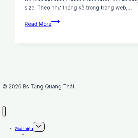
size. Theo như thống kê trong trang web,…
Kích
Read More
thước
dương
vật
trung
bình
© 2026 Bs Tăng Quang Thái
Toggle
Giới thiệu
child
Bs CKI Tăng Quang Thái
menu